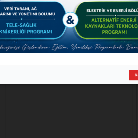
Etkinlikler
26 Aralık 23
ÇOCUK İSTISMARI SUÇU VE BU SÜREÇTE UYGULANAN MOBBING SUNUMU
26 Eylül 23
MEZUNLAR BULUŞMASI 2023
27 Nisan 22
YLSY BURS PROGRAMI TANITIMI
K