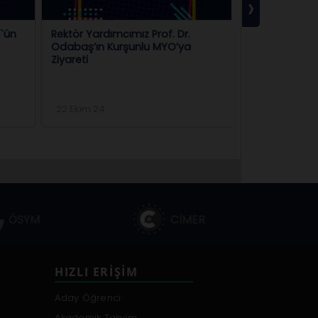
›
m`ün
Rektör Yardımcımız Prof. Dr.
Rektörümüz Pr
Odabaş’ın Kurşunlu MYO’ya
Karataş`ın Ok
Ziyareti
22 Ekim 24
17 Haziran 25
ÖSYM
CİMER
HIZLI ERIŞIM
Aday Öğrenci
Akademik Takvim