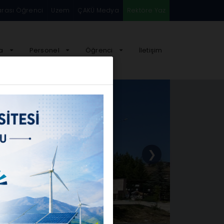
arası Öğrenci
Uzem
ÇAKÜ Medya
Rektöre Yaz
a
Personel
Öğrenci
İletişim
❯