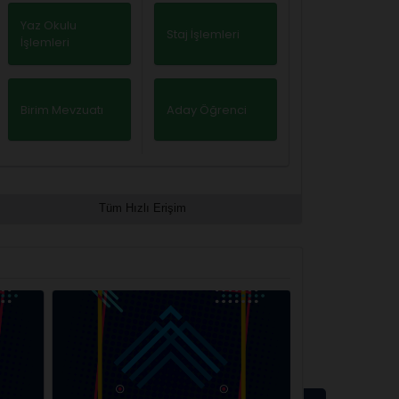
Yaz Okulu
Staj İşlemleri
İşlemleri
Birim Mevzuatı
Aday Öğrenci
Tüm Hızlı Erişim