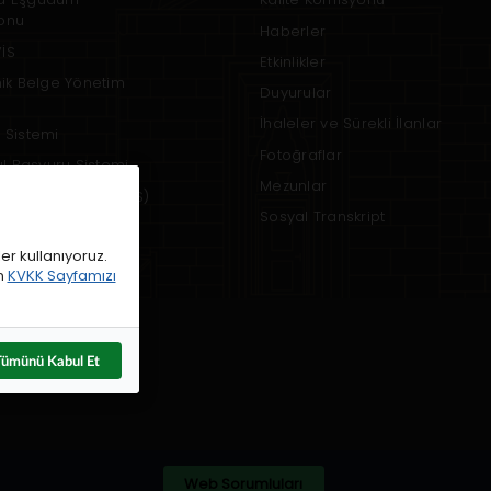
onu
Haberler
İS
Etkinlikler
nik Belge Yönetim
Duyurular
İhaleler ve Sürekli İlanlar
 Sistemi
Fotoğraflar
rul Başvuru Sistemi
Mezunlar
 Bilgi Sistemi (UBYS)
Sosyal Transkript
em
er kullanıyoruz.
in
KVKK Sayfamızı
Tümünü Kabul Et
6
Web Sorumluları