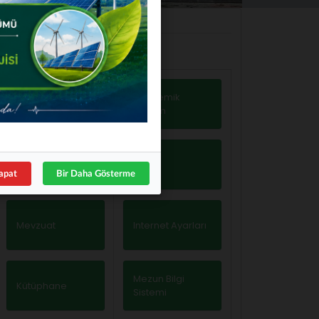
Hızlı Erişim
Hızlı Erişim
Akademik
İç Kontrol
Takvim
Aday Öğrenciler
Galeri
apat
Bir Daha Gösterme
Mevzuat
Internet Ayarları
Mezun Bilgi
Kütüphane
Sistemi