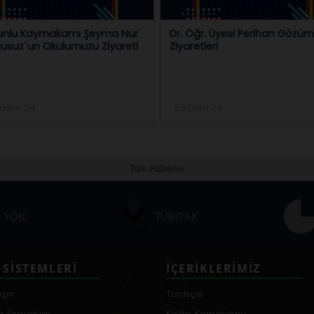
unlu Kaymakamı Şeyma Nur
Dr. Öğr. Üyesi Perihan Gözü
usuz`un Okulumuzu Ziyareti
Ziyaretleri
Kasım 24
23 Ekim 24
Tüm Haberler
YÖK
TÜBİTAK
 SISTEMLERI
İÇERIKLERIMIZ
aşın
Tarihçe
a Eşgüdüm
Kalite Komisyonu