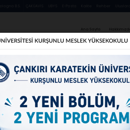
ologna B.S.
ÇAKÜAVİS
UBYS
E-Posta
Kalite
Rehber
Uluslar
Ana Sayfa
Hakkımızd
ÜNİVERSİTESİ KURŞUNLU MESLEK YÜKSEKOKULU