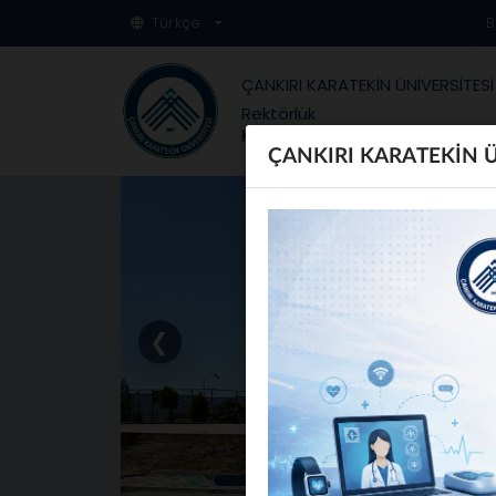
Türkçe
B
ÇANKIRI KARATEKİN ÜNİVERSİTESİ
Rektörlük
Kurşunlu Meslek Yüksekokulu
ÇANKIRI KARATEKİN 
❮