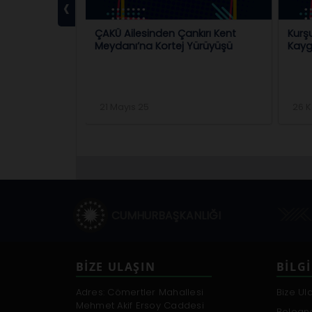
‹
. Mevlüt
ÇAKÜ Ailesinden Çankırı Kent
Kurş
u Ziyareti
Meydanı’na Kortej Yürüyüşü
Kayg
21 Mayıs 25
26 
CUMHURBAŞKANLIĞI
BİZE ULAŞIN
BILGI
Adres: Cömertler Mahallesi
Bize Ul
Mehmet Akif Ersoy Caddesi
Bologn