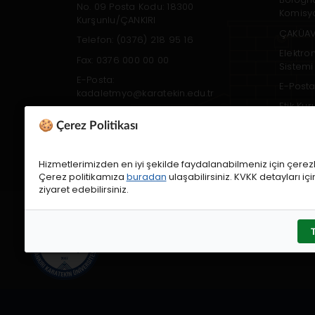
No. 09 Posta Kodu: 18300
Komisy
Kurşunlu/ÇANKIRI
ÇAKÜAV
Telefon: (0376) 218 95 16
Elektro
Fax: 0376 000 00 00
Sistemi
E-Posta:
E-Posta
kadaletmyo@karatekin.edu.tr
Etik Ku
Erişilebilirlik Desteği
🍪 Çerez Politikası
Öğrenci
Websit
Hizmetlerimizden en iyi şekilde faydalanabilmeniz için çerezl
Çerez politikamıza
buradan
ulaşabilirsiniz. KVKK detayları iç
ziyaret edebilirsiniz.
ÇAKÜ Bilgi İşlem Daire Başkanlığı 202