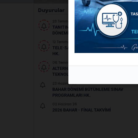
Duyurular
23 Temmuz 26
TANITIM VIDEOLARIMIZ - 2026 TERCIH
DÖNEMI
12 Temmuz 26
TELE-SAĞLIK TEKNIKERLIĞI PROGRAMI
HK.
06 Temmuz 26
ALTERNATIF ENERJI KAYNAKLARI
TEKNOLOJISI PROGRAMI HK.
23 Haziran 26
BAHAR DÖNEMI BÜTÜNLEME SINAV
PROGRAMLARI HK.
02 Haziran 26
2026 BAHAR - FINAL TAKVIMI