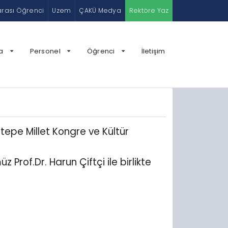
arası Öğrenci
Uzem
ÇAKÜ Medya
Rektöre Yaz
a
Personel
Öğrenci
İletişim
tepe Millet Kongre ve Kültür
of.Dr. Harun Çiftçi ile birlikte