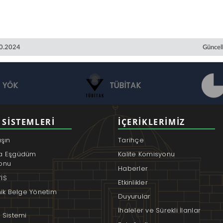
10.2024
Güncel
YÖK
TÜBİTAK
 SISTEMLERI
İÇERIKLERIMIZ
aşın
Tarihçe
a Eşgüdüm
Kalite Komisyonu
onu
Haberler
İS
Etkinlikler
nik Belge Yönetim
Duyurular
İhaleler ve Sürekli İlanlar
 Sistemi