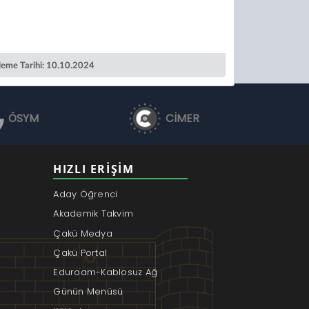
leme Tarihi: 10.10.2024
ÖSYM
CİMER
HIZLI ERIŞIM
Aday Öğrenci
Akademik Takvim
Çakü Medya
Çakü Portal
Eduroam-Kablosuz Ağ
Günün Menüsü