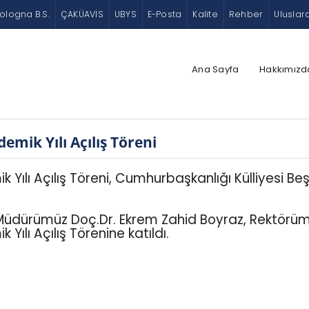
ologna B.S.
ÇAKÜAVİS
UBYS
E-Posta
Kalite
Rehber
Uluslar
Ana Sayfa
Hakkımızd
mik Yılı Açılış Töreni
lı Açılış Töreni, Cumhurbaşkanlığı Külliyesi Beş
dürümüz Doç.Dr. Ekrem Zahid Boyraz, Rektörümüz Pr
lı Açılış Törenine katıldı.