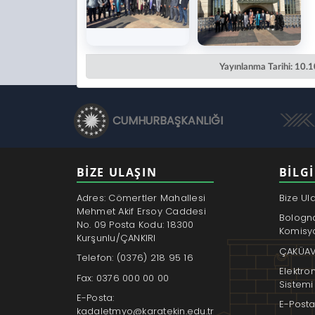
Yayınlanma Tarihi: 10.
CUMHURBAŞKANLIĞI
BİZE ULAŞIN
BILGI
Adres: Cömertler Mahallesi
Bize Ul
Mehmet Akif Ersoy Caddesi
Bologn
No. 09 Posta Kodu: 18300
Komisy
Kurşunlu/ÇANKIRI
ÇAKÜAV
Telefon: (0376) 218 95 16
Elektro
Fax: 0376 000 00 00
Sistemi
E-Posta:
E-Posta
kadaletmyo@karatekin.edu.tr