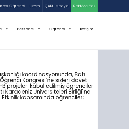
arası Öğrenci
Uzem
ÇAKÜ Medya
Rektöre Yaz
a
Personel
Öğrenci
İletişim
 Başkanlığı koordinasyonunda, Batı
 Öğrenci Kongresi`ne sizleri davet
projeleri kabul edilmiş öğrenciler
 Karadeniz Üniversiteleri Birliği`ne
 Etkinlik kapsamında öğrenciler;