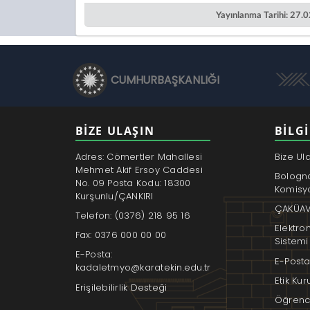
Yayınlanma Tarihi: 27.
CUMHURBAŞKANLIĞI
BİZE ULAŞIN
BILGI
Adres: Cömertler Mahallesi
Bize Ul
Mehmet Akif Ersoy Caddesi
Bologn
No. 09 Posta Kodu: 18300
Komisy
Kurşunlu/ÇANKIRI
ÇAKÜAV
Telefon: (0376) 218 95 16
Elektro
Fax: 0376 000 00 00
Sistemi
E-Posta:
E-Posta
kadaletmyo@karatekin.edu.tr
Etik Ku
Erişilebilirlik Desteği
Öğrenci