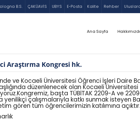
ologna B.S.
ÇAKÜAVİS
UBYS
E-Posta
Kalite
Rehber
Uluslar
Ana Sayfa
Hakkımızd
nci Araştırma Kongresi hk.
ğinde ve Kocaeli Üniversitesi Öğrenci İşleri Daire
ydaşlığında düzenlenecek olan Kocaeli Üniversitesi
uz.Kongremiz, başta TÜBİTAK 2209-A ve 2209-B 
 yenilikçi çalışmalarıyla katkı sunmak isteyen Batı
tim gören tüm öğrencilerimizin katılımına açıktır.
arlık