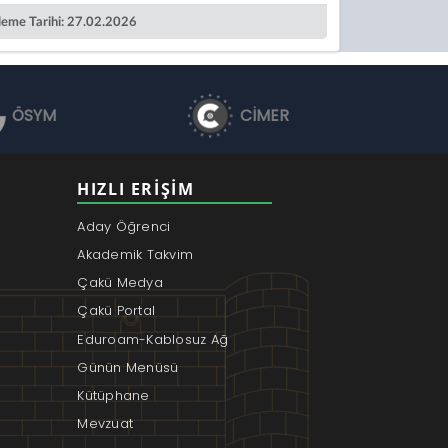
leme Tarihi: 27.02.2026
ÖSYM
CİMER
HIZLI ERIŞIM
Aday Öğrenci
Akademik Takvim
Çakü Medya
Çakü Portal
Eduroam-Kablosuz Ağ
Günün Menüsü
Kütüphane
Mevzuat