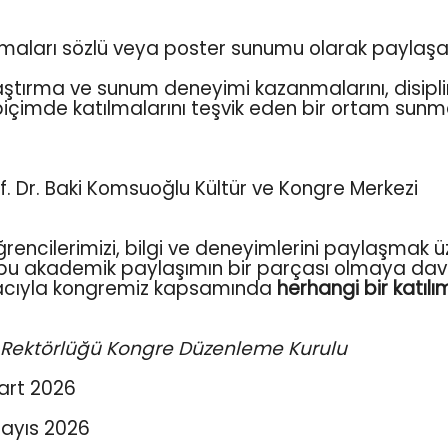
ışmaları sözlü veya poster sunumu olarak paylaşab
ştırma ve sunum deneyimi kazanmalarını, disiplinl
biçimde katılmalarını teşvik eden bir ortam sunm
of. Dr. Baki Komsuoğlu Kültür ve Kongre Merkezi
rencilerimizi, bilgi ve deneyimlerini paylaşmak ü
bu akademik paylaşımın bir parçası olmaya davet e
macıyla kongremiz kapsamında
herhangi bir katılı
i Rektörlüğü Kongre Düzenleme Kurulu
Mart 2026
Mayıs 2026