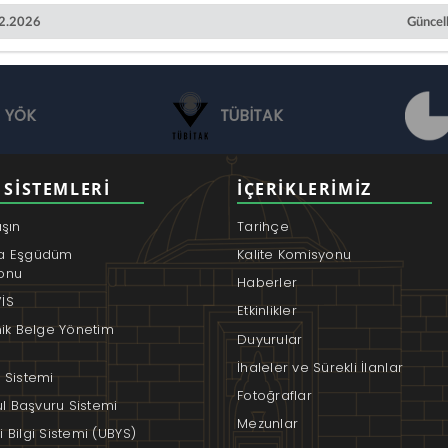
02.2026
Güncel
YÖK
TÜBİTAK
 SISTEMLERI
İÇERIKLERIMIZ
aşın
Tarihçe
a Eşgüdüm
Kalite Komisyonu
onu
Haberler
İS
Etkinlikler
nik Belge Yönetim
Duyurular
İhaleler ve Sürekli İlanlar
 Sistemi
Fotoğraflar
rul Başvuru Sistemi
Mezunlar
 Bilgi Sistemi (UBYS)