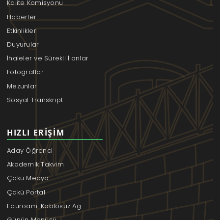
Kalite Komisyonu
Haberler
Etkinlikler
Duyurular
İhaleler ve Sürekli İlanlar
Fotoğraflar
Mezunlar
Sosyal Transkript
HIZLI ERIŞIM
Aday Öğrenci
Akademik Takvim
Çakü Medya
Çakü Portal
Eduroam-Kablosuz Ağ
Günün Menüsü